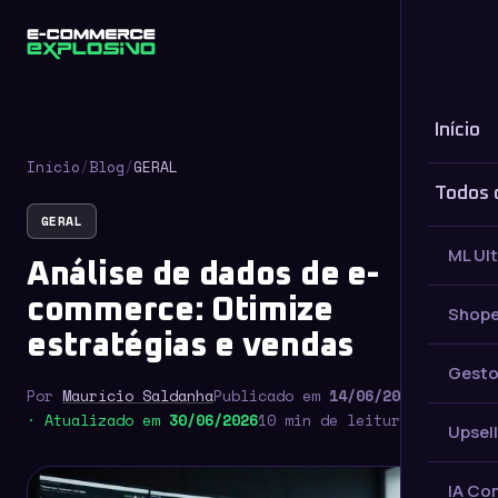
Início
Início
/
Blog
/
GERAL
Todos 
GERAL
ML Ul
Análise de dados de e-
commerce: Otimize
Shope
estratégias e vendas
Gesto
Por
Maurício Saldanha
Publicado em
14/06/2025
· Atualizado em
30/06/2026
10 min de leitura
Upsell
IA Co