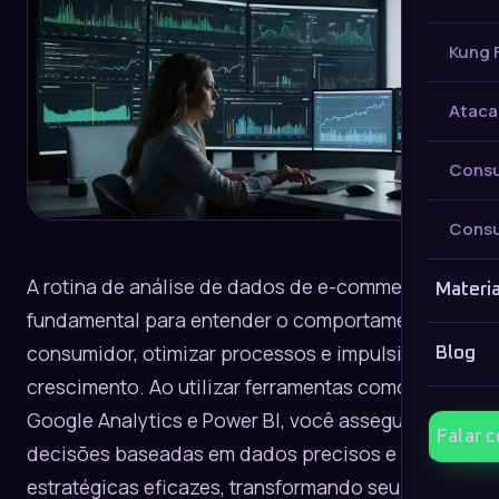
Kung 
Ataca
Consu
Consu
A rotina de análise de dados de e-commerce é
Materia
fundamental para entender o comportamento do
consumidor, otimizar processos e impulsionar o
Blog
crescimento. Ao utilizar ferramentas como
Google Analytics e Power BI, você assegura
Falar 
decisões baseadas em dados precisos e ações
estratégicas eficazes, transformando seu