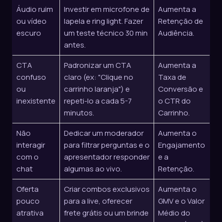
Áudio ruim
Investir em microfone de
Aumenta a
ou vídeo
lapela e ring light. Fazer
Retenção de
escuro
um teste técnico 30 min
Audiência.
antes.
CTA
Padronizar um CTA
Aumenta a
confuso
claro (ex: "Clique no
Taxa de
ou
carrinho laranja") e
Conversão e
inexistente
repeti-lo a cada 5-7
o CTR do
minutos.
Carrinho.
Não
Dedicar um moderador
Aumenta o
interagir
para filtrar perguntas e o
Engajamento
com o
apresentador responder
e a
chat
algumas ao vivo.
Retenção.
Oferta
Criar combos exclusivos
Aumenta o
pouco
para a live, oferecer
GMV e o Valor
atrativa
frete grátis ou um brinde
Médio do