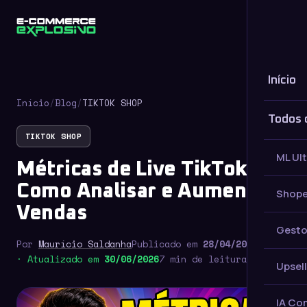
Início
Início
/
Blog
/
TIKTOK SHOP
Todos 
TIKTOK SHOP
ML Ul
Métricas de Live TikTok:
Como Analisar e Aumentar
Shope
Vendas
Gesto
Por
Maurício Saldanha
Publicado em
28/04/2026
· Atualizado em
30/06/2026
7 min de leitura
Upsell
IA Co