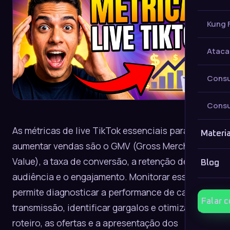
Kung 
Ataca
Consu
Consu
As métricas de live TikTok essenciais para
Materia
aumentar vendas são o GMV (Gross Merchandise
Value), a taxa de conversão, a retenção de
Blog
audiência e o engajamento. Monitorar esses KPIs
permite diagnosticar a performance de cada
Falar 
transmissão, identificar gargalos e otimizar o
roteiro, as ofertas e a apresentação dos