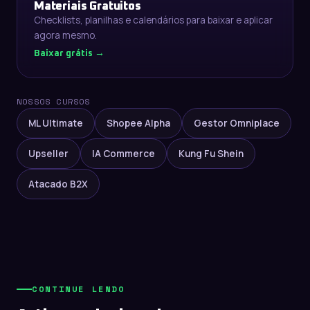
Materiais Gratuitos
Checklists, planilhas e calendários para baixar e aplicar
agora mesmo.
Baixar grátis →
NOSSOS CURSOS
ML Ultimate
Shopee Alpha
Gestor Omniplace
Upseller
IA Commerce
Kung Fu Shein
Atacado B2X
CONTINUE LENDO