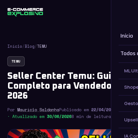
Início
Início
/
Blog
/
TEMU
Todos 
TEMU
ML Ul
Seller Center Temu: Guia
Completo para Vendedores
Shope
2026
Gesto
Por
Maurício Saldanha
Publicado em
22/04/2026
· Atualizado em
30/06/2026
8 min de leitura
Upsell
IA Co