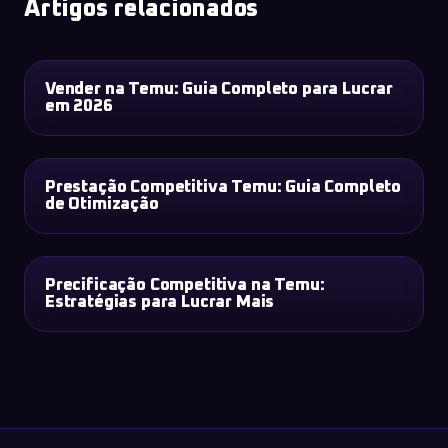
Artigos relacionados
Vender na Temu: Guia Completo para Lucrar
TEMU
em 2026
Prestação Competitiva Temu: Guia Completo
TEMU
de Otimização
Precificação Competitiva na Temu:
TEMU
Estratégias para Lucrar Mais