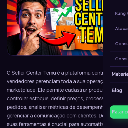
Kung 
Ataca
Consu
Consu
O Seller Center Temu é a plataforma central onde
Materia
vendedores gerenciam toda a sua operação no
marketplace. Ele permite cadastrar produtos,
Blog
controlar estoque, definir preços, processar
pedidos, analisar métricas de desempenho e
Falar 
gerenciar a comunicação com clientes. Dominar
suas ferramentas é crucial para automatizar