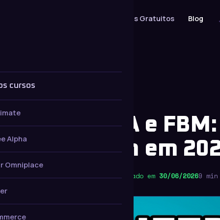
Cursos
Serviços
Materiais Gratuitos
Blog
os cursos
timate
nça entre FBA e FBM:
e Alpha
er na Amazon em 20
r Omniplace
ha
Publicado em
23/04/2026
· Atualizado em
30/06/2026
9 min
er
mmerce