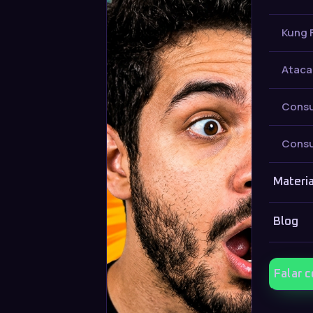
Kung 
Ataca
Consu
Consu
Materia
Blog
Falar 