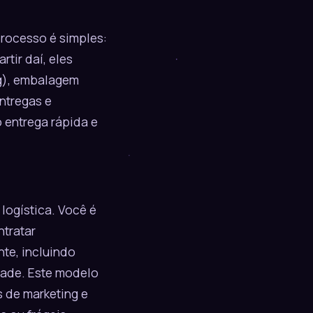
processo é simples:
tir daí, eles
ng), embalagem
entregas e
 entrega rápida e
logística. Você é
tratar
nte, incluindo
dade. Este modelo
s de marketing e