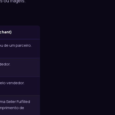
 ou frágeis.
chant)
ou de um parceiro.
dedor.
elo vendedor.
 Seller Fulfilled
cumprimento de