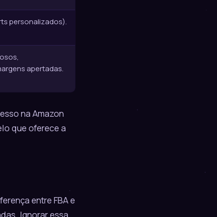
rts personalizados).
mosos,
argens apertadas.
cesso na
Amazon
elo que oferece a
iferença entre FBA e
das. Ignorar essa