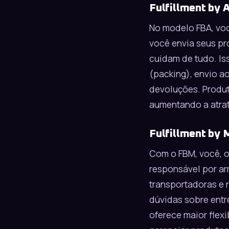
Fulfillment by 
No modelo FBA, você
você envia seus pro
cuidam de tudo. Is
(packing), envio ao
devoluções. Produt
aumentando a atrat
Fulfillment by 
Com o FBM, você, o
responsável por ar
transportadoras e r
dúvidas sobre entr
oferece maior flexi