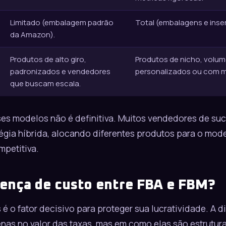
Limitado (embalagem padrão
Total (embalagens e inse
da Amazon).
Produtos de alto giro,
Produtos de nicho, volu
padronizados e vendedores
personalizados ou com m
que buscam escala.
ses modelos não é definitiva. Muitos vendedores de su
tégia híbrida, alocando diferentes produtos para o mod
petitiva.
rença de custo entre FBA e FBM?
 é o fator decisivo para proteger sua lucratividade. A d
nas no valor das taxas, mas em como elas são estrutura