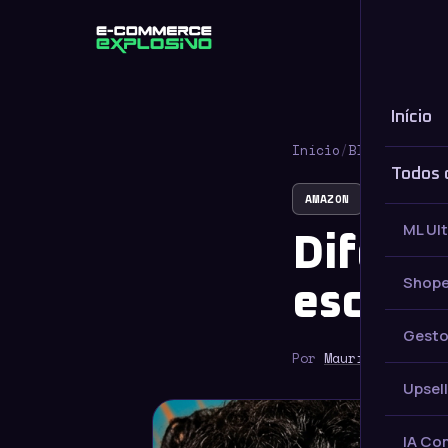
Início
Início
Início
/
Blog
/
AMAZON
Todos 
AMAZON
ML Ul
Difere
Shope
escolh
Gesto
Por
Maurício Saldan
Upsell
IA Co