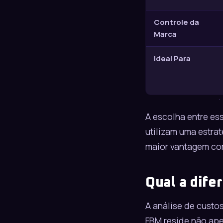
Controle da
Marca
Ideal Para
A escolha entre es
utilizam uma estra
maior vantagem com
Qual a dife
A análise de custos
FBM reside não ape