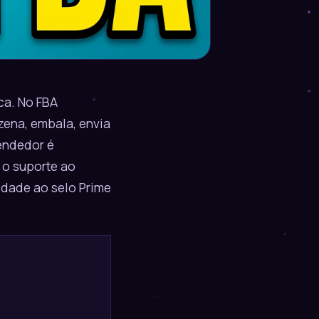
ca. No FBA
zena, embala, envia
vendedor é
 o suporte ao
lidade ao selo Prime