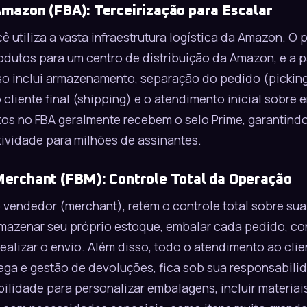
Amazon (FBA): Terceirização para Escalar
 utiliza a vasta infraestrutura logística da Amazon. O 
dutos para um centro de distribuição da Amazon, e a par
so inclui armazenamento, separação do pedido (picki
 cliente final (shipping) e o atendimento inicial sobre 
os no FBA geralmente recebem o selo Prime, garantindo
ividade para milhões de assinantes.
Merchant (FBM): Controle Total da Operação
 vendedor (merchant), retém o controle total sobre sua 
mazenar seu próprio estoque, embalar cada pedido, con
ealizar o envio. Além disso, todo o atendimento ao clie
ega e gestão de devoluções, fica sob sua responsabili
bilidade para personalizar embalagens, incluir materiai