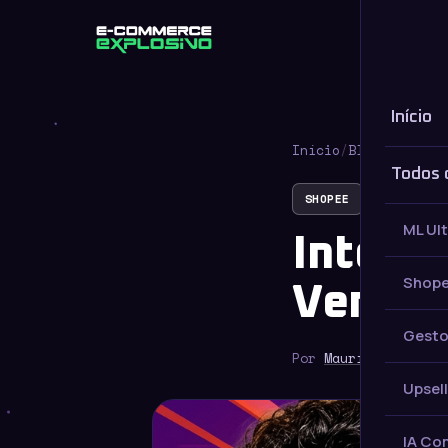
Início
Início
Início
/
Blog
/
SHOPEE
Todos 
SHOPEE
ML Ul
Integr
Shope
Vender
Gesto
Por
Maurício Saldan
Upsell
IA Co