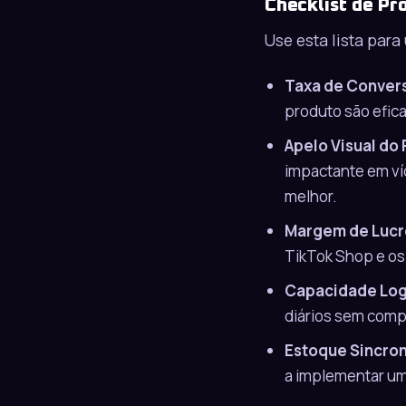
Checklist de Pr
Use esta lista para
Taxa de Conver
produto são efic
Apelo Visual do
impactante em ví
melhor.
Margem de Lucr
TikTok Shop e os
Capacidade Log
diários sem comp
Estoque Sincro
a implementar u