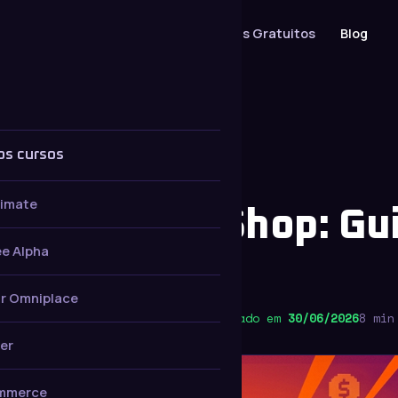
Cursos
Serviços
Materiais Gratuitos
Blog
os cursos
timate
ação TikTok Shop: Gu
e Alpha
 na Shopee
r Omniplace
ha
Publicado em
22/04/2026
· Atualizado em
30/06/2026
8 min
er
mmerce