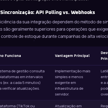
incronização: API Polling vs. Webhooks
ficiência da sua integração dependem do método de si
s são geralmente superiores para operações que exig
 controle de estoque durante campanhas de alta veloc
Des
mo Funciona
Vantagem Principal
Prin
istema de gestão consulta
Implementação mais
Latê
plataformas em intervalos
simples e menos
entr
os (ex: a cada 5 minutos)
exigente em
e a 
a verificar atualizações.
infraestrutura de
pod
servidor.
over
lataforma (TikTok ou
Atualização em
Req