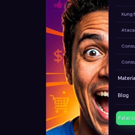
Kung 
Ataca
Consu
Consu
Materia
Blog
Falar 