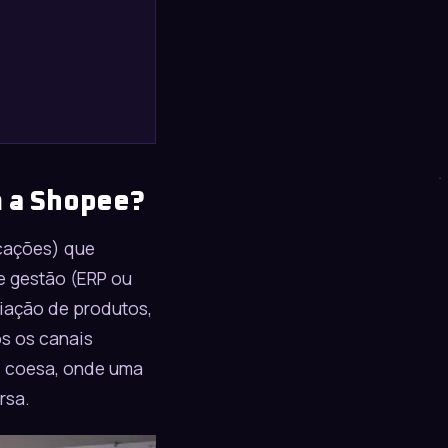
m a Shopee?
icações) que
e gestão (ERP ou
riação de produtos,
s os canais
l
coesa, onde uma
rsa.