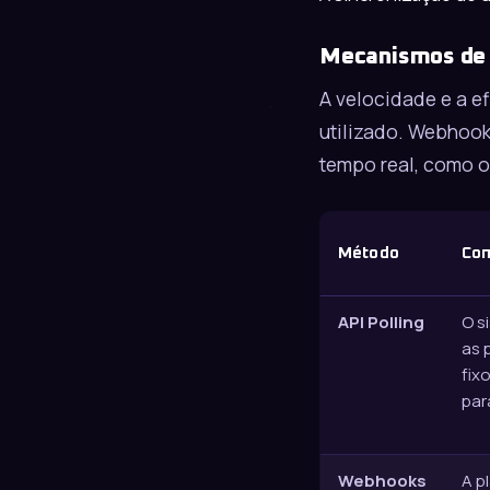
Mecanismos de S
A velocidade e a e
utilizado. Webhook
tempo real, como o
Método
Co
API Polling
O s
as 
fix
par
Webhooks
A p