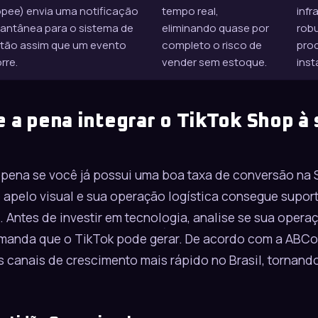
pee) envia uma notificação
tempo real,
infr
tantânea para o sistema de
eliminando quase por
robu
tão assim que um evento
completo o risco de
pro
rre.
vender sem estoque.
ins
 a pena integrar o TikTok Shop à 
a pena se você já possui uma boa taxa de conversão na
 apelo visual e sua operação logística consegue supo
 Antes de investir em tecnologia, analise se sua opera
emanda que o TikTok pode gerar. De acordo com a ABCo
canais de crescimento mais rápido no Brasil, tornand