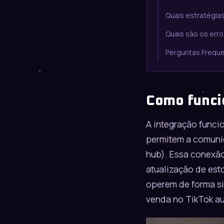
Quais estratégia
Quais são os err
Perguntas Frequ
Como funci
A integração funci
permitem a comunic
hub). Essa conexão
atualização de est
operem de forma si
venda no TikTok au