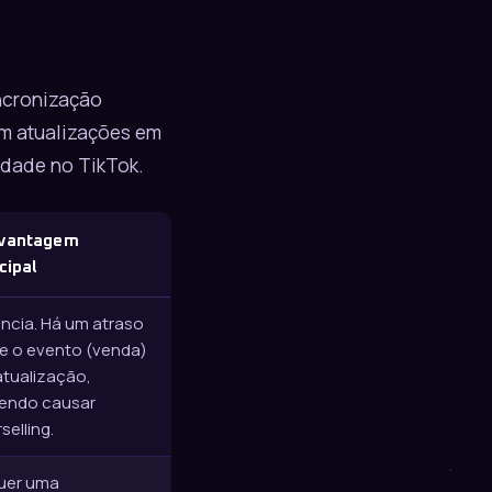
ncronização
em atualizações em
idade no TikTok.
vantagem
cipal
ncia. Há um atraso
e o evento (venda)
atualização,
endo causar
selling.
uer uma