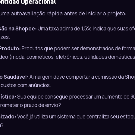
ontidão Operacional
 uma autoavaliação rápida antes de iniciar o projeto:
são na Shopee:
Uma taxa acima de 1,5% indica que suas of
azes.
 Produto:
Produtos que podem ser demonstrados de forma 
deo (moda, cosméticos, eletrônicos, utilidades doméstica
o Saudável:
A margem deve comportar a comissão da Sho
 custos com anúncios.
ística:
Sua equipe consegue processar um aumento de 3
rometer o prazo de envio?
nizado:
Você já utiliza um sistema que centraliza seu esto
m?