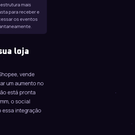
aestrutura mais
sta para receber e
cessar os eventos
tantaneamente.
sua loja
Shopee
, vende
rtar um aumento no
ção está pronta
mm, o social
o essa integração