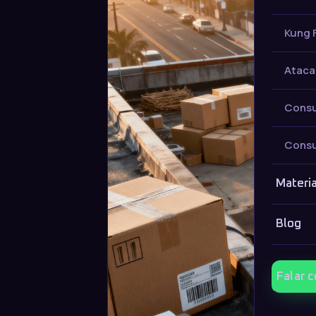
Kung 
Ataca
Consu
Consu
Materia
Blog
Falar 