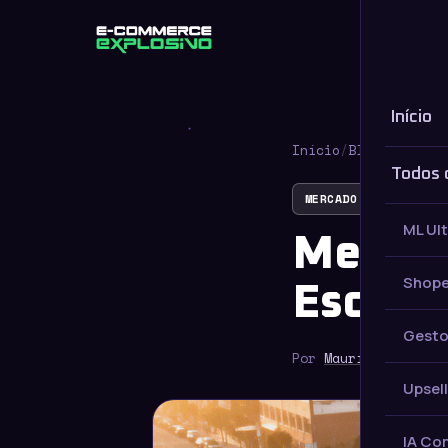
Início
Início
Início
/
Blog
/
MERCADO
Todos 
MERCADO LIVRE
ML Ul
Mercad
Shope
Escala
Gesto
Por
Maurício Saldan
Upsell
IA Co