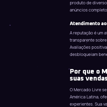
produto de diverso
anúncios completos
Atendimento ao
A reputação é um a
transparente sobre
Avaliações positiv
desbloqueiam benef
Por que o M
suas venda
O
Mercado Livre
se
América Latina, of
experientes. Sua v