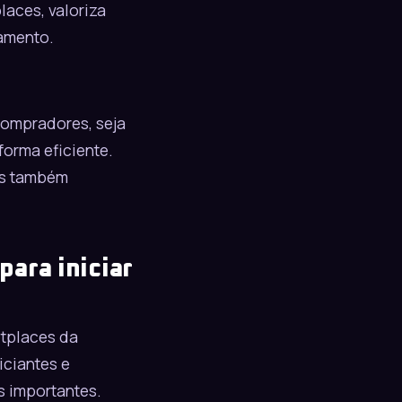
places
, valoriza
amento.
compradores, seja
forma eficiente.
as também
para iniciar
tplaces da
iciantes e
s importantes.