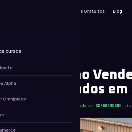
Cursos
Serviços
Materiais Gratuitos
Blog
 LIVRE
os cursos
timate
o Livre: Como Vende
e Alpha
da de Resultados em
r Omniplace
ha
Publicado em
21/10/2025
· Atualizado em
30/06/2026
8 min
er
mmerce