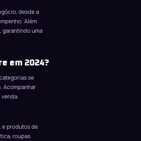
egócio, desde a
sempenho. Além
s, garantindo uma
vre em 2024?
categorias se
a. Acompanhar
e venda.
, e produtos de
tica, roupas